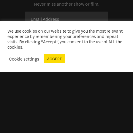
Never miss another show or film.
We use cookies on our website to give you the most relevant
experience by remembering your preferences and repeat
visits. By clicking “Accept”, you consent to the use of ALL the
SUBSCRIBE
cookies.
Cookie settings
ACCEPT
FILM
LIVE
RENT
JOIN
Membership
Business Benefits
Gift a Membership